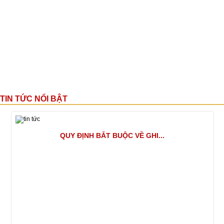
TIN TỨC NỔI BẬT
QUY ĐỊNH BẮT BUỘC VỀ GHI...