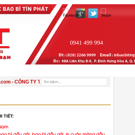
0941 499 994
THƯ VIỆN
LIÊN HỆ
ÔNG TY TNHH SX TM DV XNK BAO BÌ TÍN PHÁT - Kính chúc q
I TIẾT:
 Nam
bao bì dầu gội, bao bì dầu gội, in cuộn màng dầu