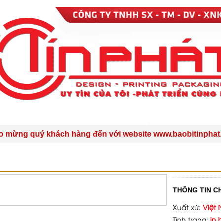
SẢN PHẨM
DỊCH VỤ
TIN TỨC
ý khách hàng đến với website www.baobitinphat.com - C
GỘI
THÔNG TIN CH
Xuất xứ:
Việt
Tình trạng:
in 