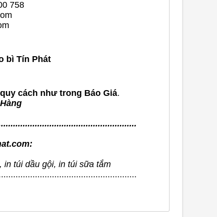
00 758
com
com
o bì Tín Phát
 quy cách như trong Báo Giá
.
 Hàng
.........................................................
hat.com:
in túi dầu gội, in túi sữa tắm
.........................................................