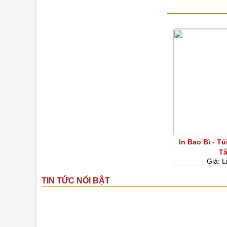
SẢN PHẨM C
In Bao Bì - T
T
Giá:
L
TIN TỨC NỔI BẬT