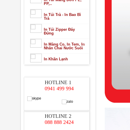
PP,..
In Túi Trà - In Bao Bì
Trà
In Túi Zipper Đáy
Đứng
In Màng Co, In Tem, In
Nhãn Chai Nước Suối
In Khăn Lạnh
HỖ TRỢ TRỰC TUYẾN
HOTLINE 1
0941 499 994
HOTLINE 2
088 888 2424