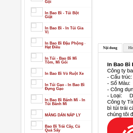
Gội
In Bao Bì - Túi Bột
Giặt
In Bao Bì - In Túi Gia
Vị
In Bao Bì Đậu Phộng -
Hạt Điều
Nội dung
Hìn
In Túi - Bao Bì Mì
Tôm, Mì Gói
In Bao Bì
Công ty ba
In Bao Bì Vỏ Ruột Xe
- Cấu tr
- Số Màu: 
In Túi Gạo - In Bao Bì
Đựng Gạo
- Công dụn
- Loại: D
In Bao Bì Bánh Mì - In
Công ty Tí
Túi Bánh Mì
bì túi trái
chúng tôi 
MÀNG DÁN NẮP LY
Bao Bì Trái Cây, Củ
Quả Sấy