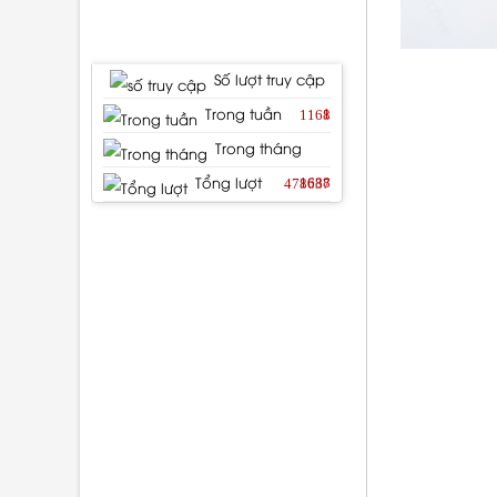
THỐNG KÊ TRUY CẬP
Số lượt truy cập
1
1168
Trong tuần
Trong tháng
1688
478637
Tổng lượt