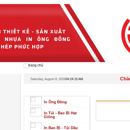
TRANG CHỦ
GIỚI THIỆU
Chào mừng qu
Saturday, August 8, 2026
04:24:15 AM
DANH MỤC SẢN PHẨM
BAO BÌ DẦU 
In Ống Đồng
In Túi - Bao Bì Hạt
Giống
In Bao Bì - Túi Dầu