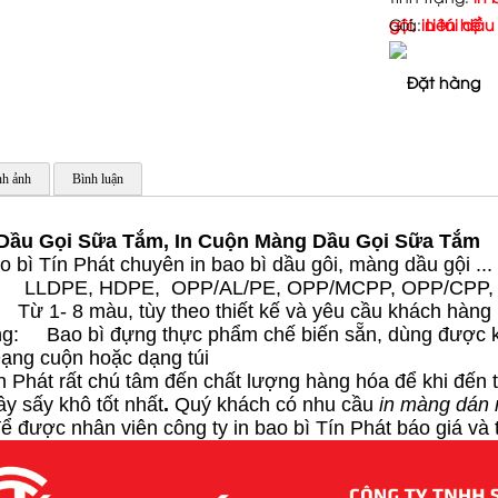
gội, in túi dầu
Giá:
Liên hệ
Đặt hàng
h ảnh
Bình luận
 Dầu Gọi Sữa Tắm,
In Cuộn Màng Dầu Gọi Sữa Tắm
o bì Tín Phát chuyên in bao bì dầu gôi, màng dầu gội ...
úc: LLDPE, HDPE, OPP/AL/PE, OPP/MCPP, OPP/CPP
Từ 1- 8 màu, tùy theo thiết kế và yêu cầu khách hàng
g: Bao bì đựng thực phẩm chế biến sẵn, dùng được kh
ạng cuộn hoặc dạng túi
n Phát rất chú tâm đến chất lượng hàng hóa để khi đến
 cây sấy khô
tốt nhất
.
Quý khách có nhu cầu
in màng dán 
để được nhân viên công ty in bao bì Tín Phát báo giá và