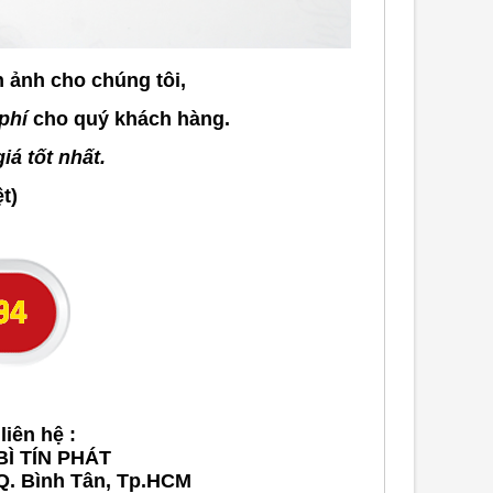
h ảnh cho chúng tôi,
phí
cho quý khách hàng.
iá tốt nhất.
ệt)
liên hệ :
BÌ TÍN PHÁT
 Q. Bình Tân, Tp.HCM