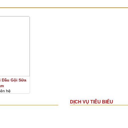
ÙNG LOẠI
úi Dầu Gội Sữa
ắm
iên hệ
DỊCH VỤ TIÊU BIỂU