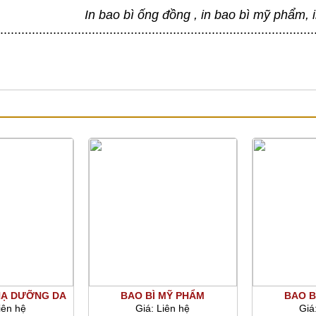
In bao bì ống đồng , in bao bì mỹ phẩm, i
.........................................................................................
NẠ DƯỠNG DA
BAO BÌ MỸ PHẨM
BAO B
iên hệ
Giá:
Liên hệ
Giá