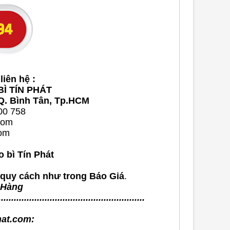
liên hệ :
BÌ TÍN PHÁT
 Q. Bình Tân, Tp.HCM
00 758
com
com
o bì Tín Phát
 quy cách như trong Báo Giá
.
 Hàng
.........................................................
hat.com: