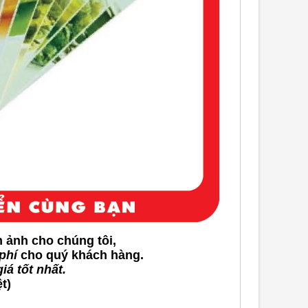
h ảnh cho chúng tôi,
phí
cho quý khách hàng.
iá tốt nhất.
ệt)