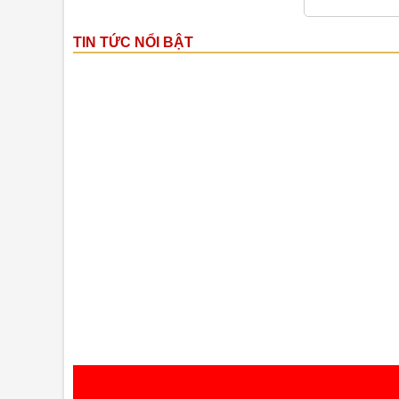
TIN TỨC NỔI BẬT