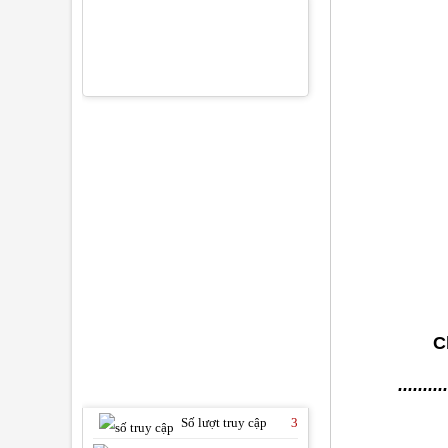
C
..........
THỐNG KÊ TRUY CẬP
Số lượt truy cập
3