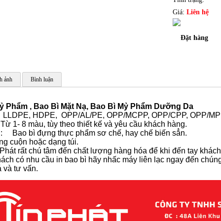
Giá:
Liên hệ
Đặt hàng
h ảnh
Bình luận
ỷ Phẩm , Bao Bì Mặt Nạ,
Bao Bì Mỷ Phẩm Dưỡng Da
c: LLDPE, HDPE, OPP/AL/PE, OPP/MCPP, OPP/CPP, OPP/M
ừ 1- 8 màu, tùy theo thiết kế và yêu cầu khách hàng.
: Bao bì đựng thực phẩm sơ chế, hay chế biến sẳn.
g cuộn hoặc dạng túi.
 Phát rất chú tâm đến chất lượng hàng hóa để khi đến tay khác
ách có nhu cầu in bao bì
hãy nhấc máy liên lạc ngay đến chúng 
 và tư vấn.