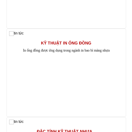
KỸ THUẬT IN ỐNG ĐỒNG
In ống đồng được ứng dụng trong ngành in bao bì màng nhựa
ĐẶC TÍNH KỸ THUẬT NHỰA...