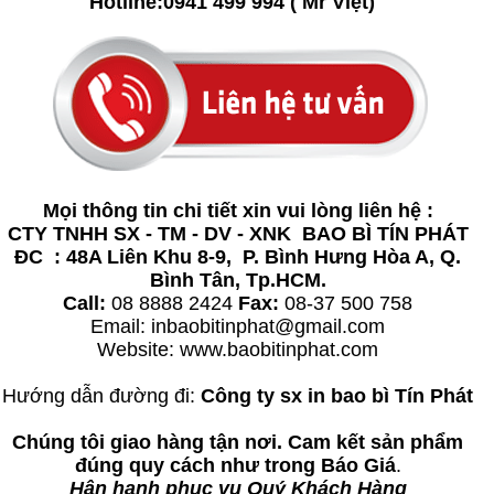
Hotline:0941 499 994 ( Mr Việt)
Mọi thông tin chi tiết xin vui lòng liên hệ :
CTY TNHH SX - TM - DV - XNK BAO BÌ TÍN PHÁT
ĐC : 48A Liên Khu 8-9, P. Bình Hưng Hòa A, Q.
Bình Tân, Tp.HCM.
Call:
08 8888 2424
Fax:
08-37 500 758
Email: inbaobitinphat@gmail.com
Website:
www.baobitinphat.com
Hướng dẫn đường đi:
Công ty sx in bao bì Tín Phát
Chúng tôi giao hàng tận nơi. Cam kết sản phẩm
đúng quy cách như trong Báo Giá
.
Hân hạnh phục vụ Quý Khách Hàng