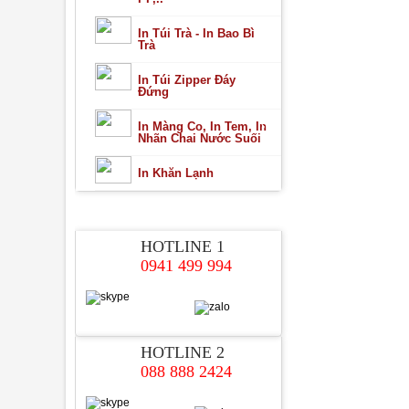
In Túi Trà - In Bao Bì
Trà
In Túi Zipper Đáy
Đứng
In Màng Co, In Tem, In
Nhãn Chai Nước Suối
In Khăn Lạnh
HỖ TRỢ TRỰC TUYẾN
HOTLINE 1
0941 499 994
HOTLINE 2
088 888 2424