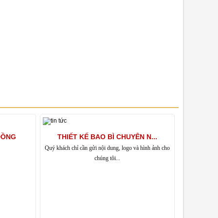
..
ĐỒNG
VAI TRÒ CỦA BAO BÌ TRONG KINH...
THIẾT KẾ BAO BÌ CHUYÊN N...
KỸ THUẬT
Quý khách chỉ cần gửi nội dung, logo và hình ảnh cho
In ống đồng được ứng
chúng tôi...
m