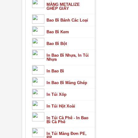
MÀNG METALIZE
GHÉP GIẤY
Bao Bì Bánh Các Loại
Bao Bì Kem
Bao Bì Bột
In Bao Bì Nhựa, In Túi
Nhựa
In Bao Bì
In Bao Bì Màng Ghép
In Túi Xốp
In Túi Hột Xoài
In Túi Cà Phê - In Bao
Bì Cà Phê
In Túi Màng Đơn PE,
PP,..