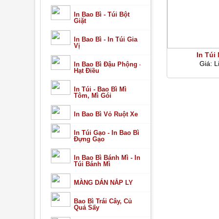
In Bao Bì - Túi Bột
Giặt
In Bao Bì - In Túi Gia
Vị
In Túi
Giá:
L
In Bao Bì Đậu Phộng -
Hạt Điều
In Túi - Bao Bì Mì
Tôm, Mì Gói
In Bao Bì Vỏ Ruột Xe
In Túi Gạo - In Bao Bì
Đựng Gạo
In Bao Bì Bánh Mì - In
Túi Bánh Mì
MÀNG DÁN NẮP LY
Bao Bì Trái Cây, Củ
Quả Sấy