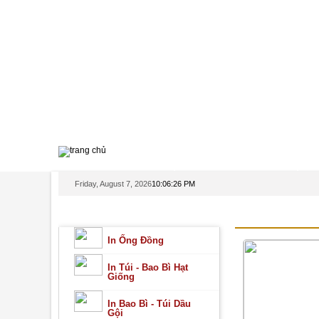
TRANG CHỦ
GIỚI THIỆU
Friday, August 7, 2026
10:06:26 PM
DANH MỤC SẢN PHẨM
IN BAO BÌ M
In Ống Đồng
In Túi - Bao Bì Hạt
Giống
In Bao Bì - Túi Dầu
Gội