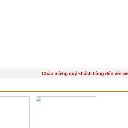
SẢN PHẨM
DỊCH VỤ
TIN TỨC
Chào mừng quý khách hàng đến với website
ẶT NẠ, IN TÚI MẶT NẠ