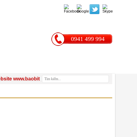
0941 499 994
THƯ VIỆN
LIÊN HỆ
 www.baobitinphat.com - CÔNG TY TNHH SX TM DV XNK BAO 