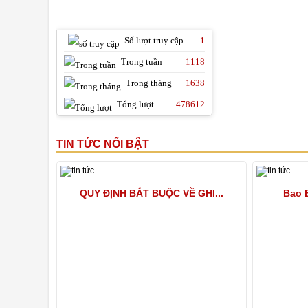
THỐNG KÊ TRUY CẬP
Số lượt truy cập
1
Trong tuần
1118
Trong tháng
1638
Tổng lượt
478612
TIN TỨC NỔI BẬT
QUY ĐỊNH BẮT BUỘC VỀ GHI...
Bao B