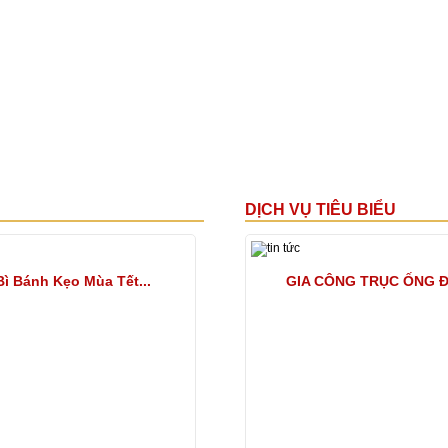
DỊCH VỤ TIÊU BIỂU
ì Bánh Kẹo Mùa Tết...
IN BAO BÌ NHỰA, BAO BÌ MÀNG.
GIA CÔNG TRỤC ỐNG 