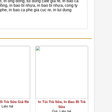
e, in ống đồng, tui dung cafe gia re, In bao cà
 đồng, in bao bì nhựa, in bao bì nhựa, cong ty
phe, in bao ca phe gia cuc re, in tui dung
 Bì Trà Sữa Giá Rẻ
In Túi Trà Sữa, In Bao Bì Trà
:
Liên hệ
Sữa
Giá:
Liên hệ