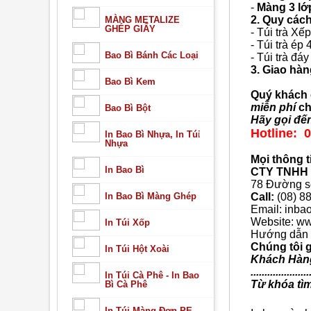
-
Màng 3 lớ
2. Quy cách
MÀNG METALIZE
GHÉP GIẤY
- Túi trà Xế
- Túi trà ép 
Bao Bì Bánh Các Loại
- Túi trà đá
3. Giao hàn
Bao Bì Kem
Quý khách c
miễn phí
ch
Bao Bì Bột
Hãy gọi đến
Hotline: 0
In Bao Bì Nhựa, In Túi
Nhựa
Mọi thông ti
In Bao Bì
CTY TNHH S
78 Đường số
In Bao Bì Màng Ghép
Call:
(08) 8
Email: inba
Website:
ww
In Túi Xốp
Hướng dẫn 
Chúng tôi 
In Túi Hột Xoài
Khách Hàn
.....................
In Túi Cà Phê - In Bao
Từ khóa tì
Bì Cà Phê
In Túi Màng Đơn PE,