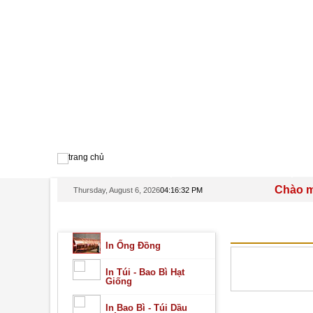
TRANG CHỦ
GIỚI THIỆU
Chào mừng q
Thursday, August 6, 2026
04:16:32 PM
DANH MỤC SẢN PHẨM
IN BAO BÌ T
In Ống Đồng
In Túi - Bao Bì Hạt
Giống
In Bao Bì - Túi Dầu