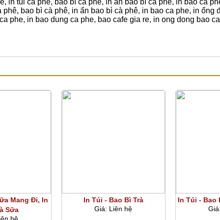
ê, in túi cà phê, bao bì cà phê, in ấn bao bì cà phê, in bao ca ph
cà phê, bao bì cà phê, in ấn bao bì cà phê, in bao ca phe, in ống
 ca phe, in bao dung ca phe, bao cafe gia re, in ong dong bao ca
ÙNG LOẠI
Sữa Mang Đi, In
In Túi - Bao Bì Trà
In Túi - Bao
Giá:
Liên hệ
Giá
rà Sữa
iên hệ