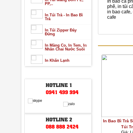
In bao cà ph
PP,..
phê, in túi 
in bao cafe,
In Túi Trà - In Bao Bì
cafe
Trà
In Túi Zipper Đáy
Đứng
SẢN PHẨM C
In Màng Co, In Tem, In
Nhãn Chai Nước Suối
In Khăn Lạnh
HỖ TRỢ TRỰC TUYẾN
HOTLINE 1
0941 499 994
HOTLINE 2
In Bao Bì Trà 
088 888 2424
Túi T
Giá:
L