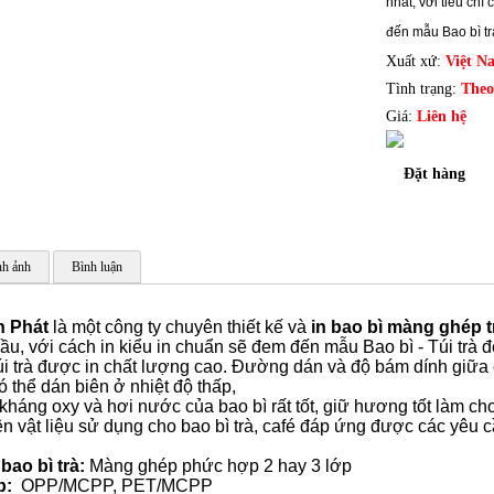
nhất, với tiêu chí
đến mẫu Bao bì tr
Xuất xứ:
Việt N
Tình trạng:
Theo
Giá:
Liên hệ
Đặt hàng
h ảnh
Bình luận
n Phát
là một công ty chuyên thiết kế và
in bao bì màng ghép t
đầu, với cách in kiểu in chuẩn sẽ đem đến mẫu Bao bì - Túi trà 
Túi trà được in chất lượng cao. Đường dán và độ bám dính giữa
ó thể dán biên ở nhiệt độ thấp,
kháng oxy và hơi nước của bao bì rất tốt, giữ hương tốt làm ch
n vật liệu sử dụng cho bao bì trà, café đáp ứng được các yêu c
 bao bì trà:
Màng ghép phức hợp 2 hay 3 lớp
p:
OPP/MCPP, PET/MCPP