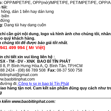
p:
OPP/MPET/PE, OPP(mờ)/MPET/PE, PET/MPET/PE, OPP/AL
 túi:
p hông, dán 1 bên hay dán lưng
4 biên
y đứng
g:
Dạng túi hay dạng cuộn
hỉ cần gửi nội dung, logo và hình ảnh cho chúng tôi,
nhân 
o quý khách hàng.
 chúng tôi để được báo giá tốt nhất.
941 499 994 ( Mr Việt)
n chi tiết xin vui lòng liên hệ :
X - TM - DV - XNK BAO BÌ TÍN PHÁT
 8, P. Bình Hưng Hòa A, Q. Bình Tân, TP.HCM
888 2424 - (08) 66 789 508
Fax:
08-37 500 758
obitinphat@gmail.com
w.baobitinphat.com
đường đi:
Công ty sx in bao bì Tín Phát
giao hàng tận nơi. Cam kết sản phẩm đúng quy cách như tr
g
................................................................................................................
m kiếm
www.baobitinphat.com: