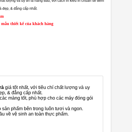
 chất lượng và uy tín là hàng đầu, với cách in kiểu in chuẩn sẽ đem
à đẹp, & đẳng cấp nhất.
am
 mẫu thiết kế của khách hàng
rà
giá tốt nhất, với tiêu chí chất lượng và uy
đẹp, & đẳng cấp nhất.
 các màng tốt, phù hợp cho các máy đóng gói
o sản phẩm bên trong luôn tươi và ngon.
ầu về vệ sinh an toàn thực phẩm.