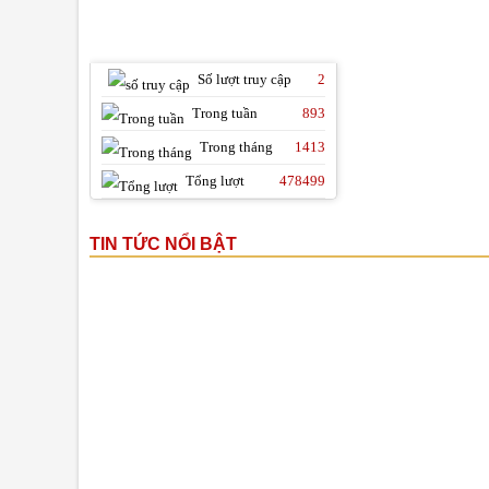
THỐNG KÊ TRUY CẬP
Số lượt truy cập
2
Trong tuần
893
Trong tháng
1413
Tổng lượt
478499
TIN TỨC NỔI BẬT