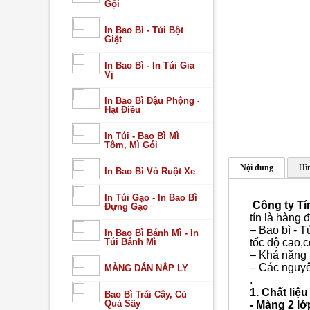
Gội
In Bao Bì - Túi Bột
Giặt
In Bao Bì - In Túi Gia
Vị
In Bao Bì Đậu Phộng -
Hạt Điều
In Túi - Bao Bì Mì
Tôm, Mì Gói
Nội dung
Hìn
In Bao Bì Vỏ Ruột Xe
In Túi Gạo - In Bao Bì
Công ty Tí
Đựng Gạo
tín là hàng 
– Bao bì - 
In Bao Bì Bánh Mì - In
Túi Bánh Mì
tốc độ cao,c
– Khả năng 
– Các nguyê
MÀNG DÁN NẮP LY
.
1. Chất liệu
Bao Bì Trái Cây, Củ
Quả Sấy
- Màng 2 lớ