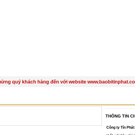
SẢN PHẨM
DỊCH VỤ
TIN TỨC
uý khách hàng đến với website www.baobitinphat.com - C
RÀ GIÁ RẺ
THÔNG TIN CH
Công ty Tín Phát