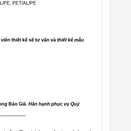
/PE, PET/AL/PE
viên thiết kế sẽ tư vấn và
thiết kế mẫu
ong Báo Giá
.
Hân hạnh phục vụ Quý
.......................