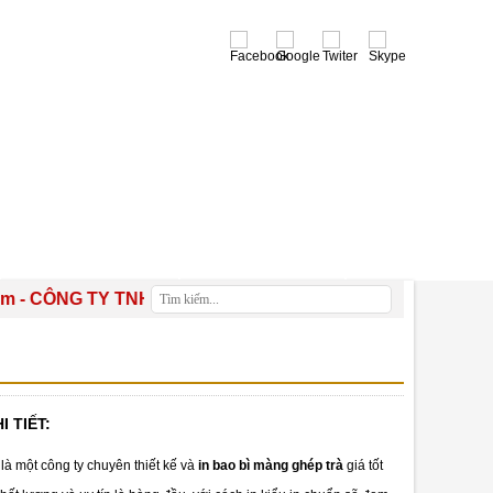
0941 499 994
THƯ VIỆN
LIÊN HỆ
ÔNG TY TNHH SX TM DV XNK BAO BÌ TÍN PHÁT - Kính chúc 
I TIẾT:
là một công ty chuyên thiết kế và
in bao bì màng ghép trà
giá tốt