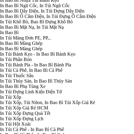
In Bao Bì Nhựa Túi Bánh Kẹo
In Bao Bì Ngũ Cốc, In Túi Ngũ Cốc
In Bao Bì Dây Điện, In Túi Đựng Dây Điện
In Bao Bì Ổ Cắm Điện, In Túi Đựng Ổ Cắm Điện
In Túi Khô Bò, Bao Bì Đựng Khô Bò
In Bao Bì Mặt Nạ, In Túi Mặt Nạ
In Bao Bì
In Túi Màng Đơn PE, PP,..
In Bao Bì Màng Ghép
In Bao Bì Màng Ghép
In Túi Bánh Kẹo - In Bao Bì Bánh Kẹo
In Túi Phân Bón
In Túi Bánh Pía - In Bao Bì Bánh Pía
In Túi Cà Phê, In Bao Bì Cà Phê
In Túi Thuốc Sâu
In Túi Thủy Sản, In Bao Bì Thủy Sản
In Bao Bì Phụ Tùng Xe
In Túi Đựng Linh Kiện Điện Tử
In Túi Xốp
In Túi Xốp, Túi Nilon, In Bao Bì Túi Xốp Giá Rẻ
In Túi Xốp Giá Rẻ HCM
In Túi Xốp Đựng Quà Tết
In Túi Xốp Đựng Lịch
In Túi Hột Xoài
In Túi Cà Phê - In Bao Bì Cà Phê