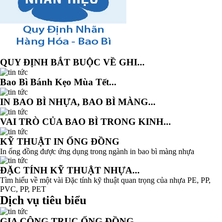
QUY ĐỊNH BẮT BUỘC VỀ GHI...
Bao Bì Bánh Kẹo Mùa Tết...
IN BAO BÌ NHỰA, BAO BÌ MÀNG...
VAI TRÒ CỦA BAO BÌ TRONG KINH...
KỸ THUẬT IN ỐNG ĐỒNG
In ống đồng được ứng dụng trong ngành in bao bì màng nhựa
ĐẶC TÍNH KỸ THUẬT NHỰA...
Tìm hiểu về một vài Đặc tính kỹ thuật quan trọng của nhựa PE, PP,
PVC, PP, PET
Dịch vụ tiêu biểu
GIA CÔNG TRỤC ỐNG ĐỒNG