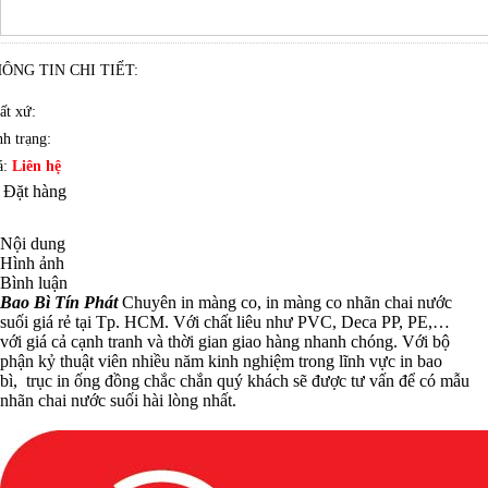
ÔNG TIN CHI TIẾT:
ất xứ:
nh trạng:
á:
Liên hệ
Đặt hàng
Nội dung
Hình ảnh
Bình luận
Bao Bì Tín Phát
Chuyên
in màng co, in màng co nhãn chai
nước
suố
i
giá rẻ tại Tp. HCM. Với chất liêu như PVC, Deca PP, PE,…
với giá cả cạnh tranh và thời gian giao hàng nhanh chóng. Với bộ
phận kỷ thuật viên nhiều năm kinh nghiệm trong lĩnh vực in bao
bì,
trục in ống đồng
chắc chắn quý khách sẽ được tư vấn để có mẫu
nhãn chai nước suối hài lòng nhất.