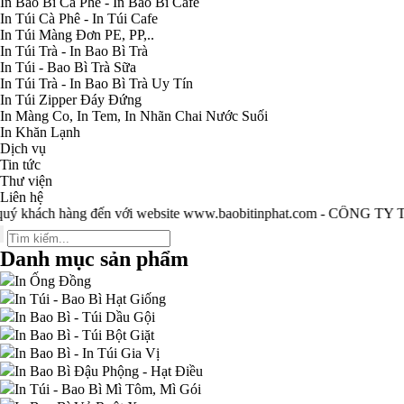
In Bao Bì Cà Phê - In Bao Bì Cafe
In Túi Cà Phê - In Túi Cafe
In Túi Màng Đơn PE, PP,..
In Túi Trà - In Bao Bì Trà
In Túi - Bao Bì Trà Sữa
In Túi Trà - In Bao Bì Trà Uy Tín
In Túi Zipper Đáy Đứng
In Màng Co, In Tem, In Nhãn Chai Nước Suối
In Khăn Lạnh
Dịch vụ
Tin tức
Thư viện
Liên hệ
h hàng đến với website www.baobitinphat.com - CÔNG TY TNHH S
Danh mục sản phẩm
In Ống Đồng
In Túi - Bao Bì Hạt Giống
In Bao Bì - Túi Dầu Gội
In Bao Bì - Túi Bột Giặt
In Bao Bì - In Túi Gia Vị
In Bao Bì Đậu Phộng - Hạt Điều
In Túi - Bao Bì Mì Tôm, Mì Gói