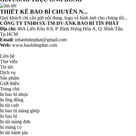
THIẾT KẾ BAO BÌ CHUYÊN N...
Quý khách chỉ cần gửi nội dung, logo và hình ảnh cho chúng tôi...
CÔNG TY TNHH SX-TM-DV-XNK BAO BÌ TÍN PHÁT
Địa chỉ:
48A Liên Khu 8-9, P. Bình Hưng Hòa A, Q. Bình Tân,
Tp.HCM
Email:
inbaobitinphat@gmail.com
Web:
www.baobitinphat.com
Liên hệ
Thư viện
Tin tức
Dịch vụ
Sản phẩm
Giới thiệu
Trang chủ
In bao bì nhựa
In ống đồng
In túi cafe
In bao bì màng ghép
In bao bì
In túi màng đơn
In màng co
In túi bánh pía