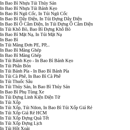
In Bao Bì Nhựa Túi Thủy Sản
In Bao Bì Nhựa Túi Bánh Kẹo
In Bao Bì Ngũ Cốc, In Túi Ngũ Cốc
In Bao Bì Dây Điện, In Túi Đựng Dây Điện
In Bao Bì Ổ Cắm Điện, In Túi Đựng Ổ Cắm Điện
In Túi Khô Bò, Bao Bì Đựng Khô Bò
In Bao Bì Mặt Nạ, In Túi Mặt Nạ
In Bao Bì
In Túi Màng Đơn PE, PP,..
In Bao Bì Màng Ghép
In Bao Bì Màng Ghép
In Túi Bánh Kẹo - In Bao Bì Bánh Kẹo
In Túi Phân Bón
In Túi Bánh Pía - In Bao Bì Bánh Pía
In Túi Cà Phê, In Bao Bì Cà Phê
In Túi Thuốc Sâu
In Túi Thủy Sản, In Bao Bì Thủy Sản
In Bao Bì Phụ Tùng Xe
In Túi Đựng Linh Kiện Điện Tử
In Túi Xốp
In Túi Xốp, Túi Nilon, In Bao Bì Túi Xốp Giá Rẻ
In Túi Xốp Giá Rẻ HCM
In Túi Xốp Đựng Quà Tết
In Túi Xốp Đựng Lịch
In Túi Hột Xoài