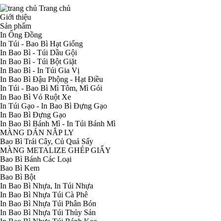
Trang chủ
Giới thiệu
Sản phẩm
In Ống Đồng
In Túi - Bao Bì Hạt Giống
In Bao Bì - Túi Dầu Gội
In Bao Bì - Túi Bột Giặt
In Bao Bì - In Túi Gia Vị
In Bao Bì Đậu Phộng - Hạt Điều
In Túi - Bao Bì Mì Tôm, Mì Gói
In Bao Bì Vỏ Ruột Xe
In Túi Gạo - In Bao Bì Đựng Gạo
In Bao Bì Đựng Gạo
In Bao Bì Bánh Mì - In Túi Bánh Mì
MÀNG DÁN NẮP LY
Bao Bì Trái Cây, Củ Quả Sấy
MÀNG METALIZE GHÉP GIẤY
Bao Bì Bánh Các Loại
Bao Bì Kem
Bao Bì Bột
In Bao Bì Nhựa, In Túi Nhựa
In Bao Bì Nhựa Túi Cà Phê
In Bao Bì Nhựa Túi Phân Bón
In Bao Bì Nhựa Túi Thủy Sản