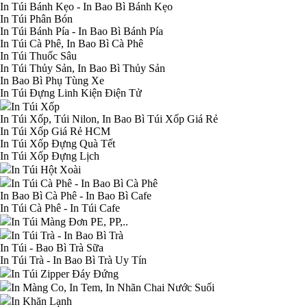
In Túi Bánh Kẹo - In Bao Bì Bánh Kẹo
In Túi Phân Bón
In Túi Bánh Pía - In Bao Bì Bánh Pía
In Túi Cà Phê, In Bao Bì Cà Phê
In Túi Thuốc Sâu
In Túi Thủy Sản, In Bao Bì Thủy Sản
In Bao Bì Phụ Tùng Xe
In Túi Đựng Linh Kiện Điện Tử
In Túi Xốp
In Túi Xốp, Túi Nilon, In Bao Bì Túi Xốp Giá Rẻ
In Túi Xốp Giá Rẻ HCM
In Túi Xốp Đựng Quà Tết
In Túi Xốp Đựng Lịch
In Túi Hột Xoài
In Túi Cà Phê - In Bao Bì Cà Phê
In Bao Bì Cà Phê - In Bao Bì Cafe
In Túi Cà Phê - In Túi Cafe
In Túi Màng Đơn PE, PP,..
In Túi Trà - In Bao Bì Trà
In Túi - Bao Bì Trà Sữa
In Túi Trà - In Bao Bì Trà Uy Tín
In Túi Zipper Đáy Đứng
In Màng Co, In Tem, In Nhãn Chai Nước Suối
In Khăn Lạnh