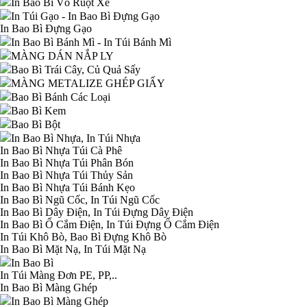
In Bao Bì Vỏ Ruột Xe
In Túi Gạo - In Bao Bì Đựng Gạo
In Bao Bì Đựng Gạo
In Bao Bì Bánh Mì - In Túi Bánh Mì
MÀNG DÁN NẮP LY
Bao Bì Trái Cây, Củ Quả Sấy
MÀNG METALIZE GHÉP GIẤY
Bao Bì Bánh Các Loại
Bao Bì Kem
Bao Bì Bột
In Bao Bì Nhựa, In Túi Nhựa
In Bao Bì Nhựa Túi Cà Phê
In Bao Bì Nhựa Túi Phân Bón
In Bao Bì Nhựa Túi Thủy Sản
In Bao Bì Nhựa Túi Bánh Kẹo
In Bao Bì Ngũ Cốc, In Túi Ngũ Cốc
In Bao Bì Dây Điện, In Túi Đựng Dây Điện
In Bao Bì Ổ Cắm Điện, In Túi Đựng Ổ Cắm Điện
In Túi Khô Bò, Bao Bì Đựng Khô Bò
In Bao Bì Mặt Nạ, In Túi Mặt Nạ
In Bao Bì
In Túi Màng Đơn PE, PP,..
In Bao Bì Màng Ghép
In Bao Bì Màng Ghép