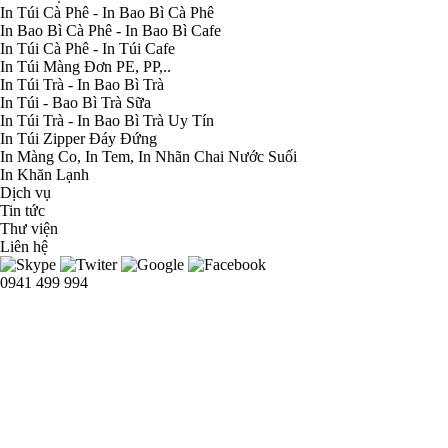
In Túi Cà Phê - In Bao Bì Cà Phê
In Bao Bì Cà Phê - In Bao Bì Cafe
In Túi Cà Phê - In Túi Cafe
In Túi Màng Đơn PE, PP,..
In Túi Trà - In Bao Bì Trà
In Túi - Bao Bì Trà Sữa
In Túi Trà - In Bao Bì Trà Uy Tín
In Túi Zipper Đáy Đứng
In Màng Co, In Tem, In Nhãn Chai Nước Suối
In Khăn Lạnh
Dịch vụ
Tin tức
Thư viện
Liên hệ
0941 499 994