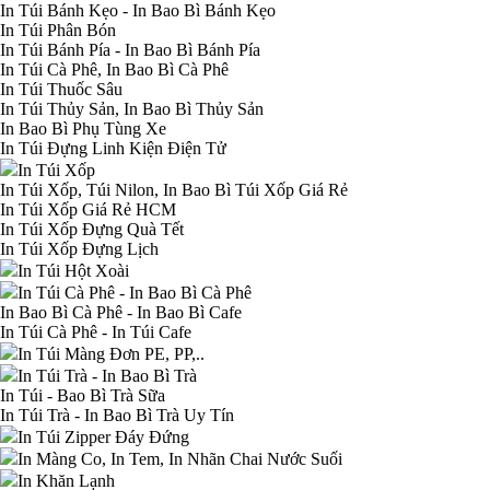
In Túi Bánh Kẹo - In Bao Bì Bánh Kẹo
In Túi Phân Bón
In Túi Bánh Pía - In Bao Bì Bánh Pía
In Túi Cà Phê, In Bao Bì Cà Phê
In Túi Thuốc Sâu
In Túi Thủy Sản, In Bao Bì Thủy Sản
In Bao Bì Phụ Tùng Xe
In Túi Đựng Linh Kiện Điện Tử
In Túi Xốp
In Túi Xốp, Túi Nilon, In Bao Bì Túi Xốp Giá Rẻ
In Túi Xốp Giá Rẻ HCM
In Túi Xốp Đựng Quà Tết
In Túi Xốp Đựng Lịch
In Túi Hột Xoài
In Túi Cà Phê - In Bao Bì Cà Phê
In Bao Bì Cà Phê - In Bao Bì Cafe
In Túi Cà Phê - In Túi Cafe
In Túi Màng Đơn PE, PP,..
In Túi Trà - In Bao Bì Trà
In Túi - Bao Bì Trà Sữa
In Túi Trà - In Bao Bì Trà Uy Tín
In Túi Zipper Đáy Đứng
In Màng Co, In Tem, In Nhãn Chai Nước Suối
In Khăn Lạnh