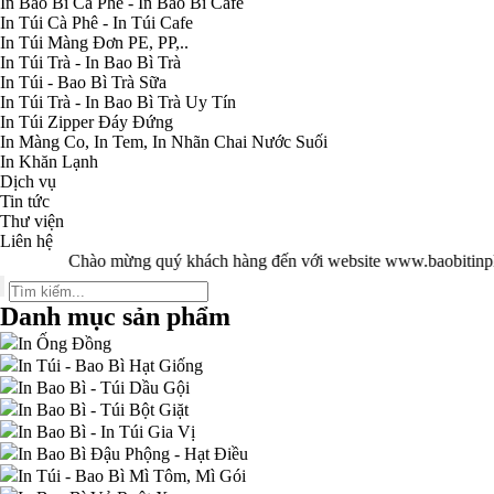
In Bao Bì Cà Phê - In Bao Bì Cafe
In Túi Cà Phê - In Túi Cafe
In Túi Màng Đơn PE, PP,..
In Túi Trà - In Bao Bì Trà
In Túi - Bao Bì Trà Sữa
In Túi Trà - In Bao Bì Trà Uy Tín
In Túi Zipper Đáy Đứng
In Màng Co, In Tem, In Nhãn Chai Nước Suối
In Khăn Lạnh
Dịch vụ
Tin tức
Thư viện
Liên hệ
Chào mừng quý khách hàng đến với website www.baobitinp
Danh mục sản phẩm
In Ống Đồng
In Túi - Bao Bì Hạt Giống
In Bao Bì - Túi Dầu Gội
In Bao Bì - Túi Bột Giặt
In Bao Bì - In Túi Gia Vị
In Bao Bì Đậu Phộng - Hạt Điều
In Túi - Bao Bì Mì Tôm, Mì Gói