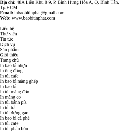
Địa chỉ:
48A Liên Khu 8-9, P. Bình Hưng Hòa A, Q. Bình Tân,
Tp.HCM
Email:
inbaobitinphat@gmail.com
Web:
www.baobitinphat.com
Liên hệ
Thư viện
Tin tức
Dịch vụ
Sản phẩm
Giới thiệu
Trang chủ
In bao bì nhựa
In ống đồng
In túi cafe
In bao bì màng ghép
In bao bì
In túi màng đơn
In màng co
In túi bánh pía
In túi trà
In túi đựng gạo
In bao bì cà phê
In túi cafe
In túi phân bón