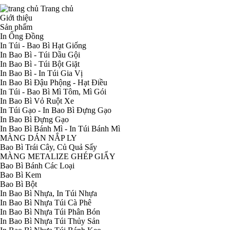
Trang chủ
Giới thiệu
Sản phẩm
In Ống Đồng
In Túi - Bao Bì Hạt Giống
In Bao Bì - Túi Dầu Gội
In Bao Bì - Túi Bột Giặt
In Bao Bì - In Túi Gia Vị
In Bao Bì Đậu Phộng - Hạt Điều
In Túi - Bao Bì Mì Tôm, Mì Gói
In Bao Bì Vỏ Ruột Xe
In Túi Gạo - In Bao Bì Đựng Gạo
In Bao Bì Đựng Gạo
In Bao Bì Bánh Mì - In Túi Bánh Mì
MÀNG DÁN NẮP LY
Bao Bì Trái Cây, Củ Quả Sấy
MÀNG METALIZE GHÉP GIẤY
Bao Bì Bánh Các Loại
Bao Bì Kem
Bao Bì Bột
In Bao Bì Nhựa, In Túi Nhựa
In Bao Bì Nhựa Túi Cà Phê
In Bao Bì Nhựa Túi Phân Bón
In Bao Bì Nhựa Túi Thủy Sản