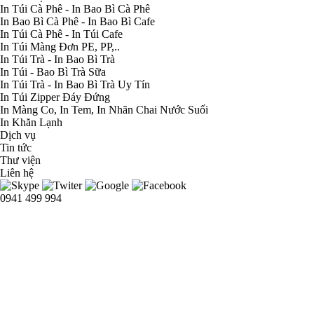
In Túi Cà Phê - In Bao Bì Cà Phê
In Bao Bì Cà Phê - In Bao Bì Cafe
In Túi Cà Phê - In Túi Cafe
In Túi Màng Đơn PE, PP,..
In Túi Trà - In Bao Bì Trà
In Túi - Bao Bì Trà Sữa
In Túi Trà - In Bao Bì Trà Uy Tín
In Túi Zipper Đáy Đứng
In Màng Co, In Tem, In Nhãn Chai Nước Suối
In Khăn Lạnh
Dịch vụ
Tin tức
Thư viện
Liên hệ
0941 499 994