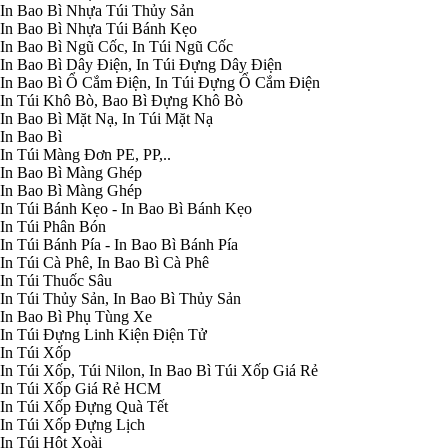
In Bao Bì Nhựa Túi Thủy Sản
In Bao Bì Nhựa Túi Bánh Kẹo
In Bao Bì Ngũ Cốc, In Túi Ngũ Cốc
In Bao Bì Dây Điện, In Túi Đựng Dây Điện
In Bao Bì Ổ Cắm Điện, In Túi Đựng Ổ Cắm Điện
In Túi Khô Bò, Bao Bì Đựng Khô Bò
In Bao Bì Mặt Nạ, In Túi Mặt Nạ
In Bao Bì
In Túi Màng Đơn PE, PP,..
In Bao Bì Màng Ghép
In Bao Bì Màng Ghép
In Túi Bánh Kẹo - In Bao Bì Bánh Kẹo
In Túi Phân Bón
In Túi Bánh Pía - In Bao Bì Bánh Pía
In Túi Cà Phê, In Bao Bì Cà Phê
In Túi Thuốc Sâu
In Túi Thủy Sản, In Bao Bì Thủy Sản
In Bao Bì Phụ Tùng Xe
In Túi Đựng Linh Kiện Điện Tử
In Túi Xốp
In Túi Xốp, Túi Nilon, In Bao Bì Túi Xốp Giá Rẻ
In Túi Xốp Giá Rẻ HCM
In Túi Xốp Đựng Quà Tết
In Túi Xốp Đựng Lịch
In Túi Hột Xoài