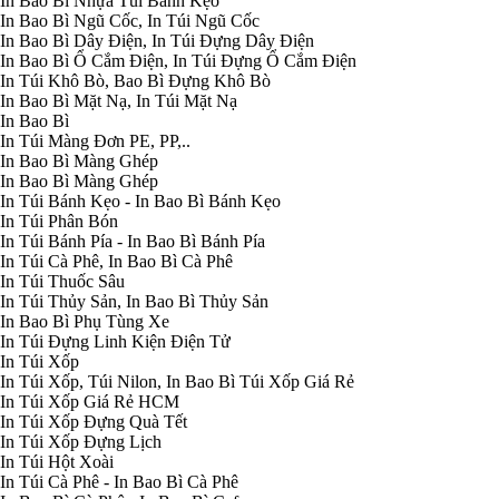
In Bao Bì Nhựa Túi Bánh Kẹo
In Bao Bì Ngũ Cốc, In Túi Ngũ Cốc
In Bao Bì Dây Điện, In Túi Đựng Dây Điện
In Bao Bì Ổ Cắm Điện, In Túi Đựng Ổ Cắm Điện
In Túi Khô Bò, Bao Bì Đựng Khô Bò
In Bao Bì Mặt Nạ, In Túi Mặt Nạ
In Bao Bì
In Túi Màng Đơn PE, PP,..
In Bao Bì Màng Ghép
In Bao Bì Màng Ghép
In Túi Bánh Kẹo - In Bao Bì Bánh Kẹo
In Túi Phân Bón
In Túi Bánh Pía - In Bao Bì Bánh Pía
In Túi Cà Phê, In Bao Bì Cà Phê
In Túi Thuốc Sâu
In Túi Thủy Sản, In Bao Bì Thủy Sản
In Bao Bì Phụ Tùng Xe
In Túi Đựng Linh Kiện Điện Tử
In Túi Xốp
In Túi Xốp, Túi Nilon, In Bao Bì Túi Xốp Giá Rẻ
In Túi Xốp Giá Rẻ HCM
In Túi Xốp Đựng Quà Tết
In Túi Xốp Đựng Lịch
In Túi Hột Xoài
In Túi Cà Phê - In Bao Bì Cà Phê