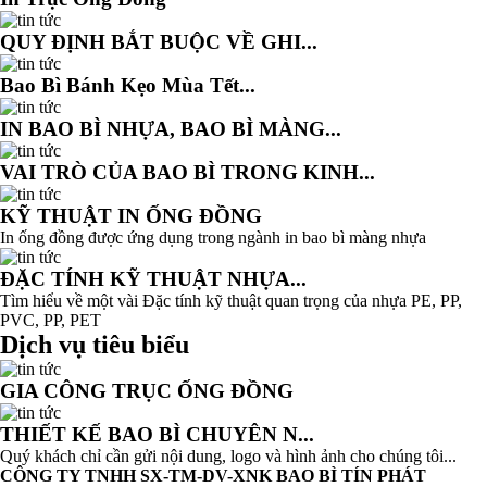
QUY ĐỊNH BẮT BUỘC VỀ GHI...
Bao Bì Bánh Kẹo Mùa Tết...
IN BAO BÌ NHỰA, BAO BÌ MÀNG...
VAI TRÒ CỦA BAO BÌ TRONG KINH...
KỸ THUẬT IN ỐNG ĐỒNG
In ống đồng được ứng dụng trong ngành in bao bì màng nhựa
ĐẶC TÍNH KỸ THUẬT NHỰA...
Tìm hiểu về một vài Đặc tính kỹ thuật quan trọng của nhựa PE, PP,
PVC, PP, PET
Dịch vụ tiêu biểu
GIA CÔNG TRỤC ỐNG ĐỒNG
THIẾT KẾ BAO BÌ CHUYÊN N...
Quý khách chỉ cần gửi nội dung, logo và hình ảnh cho chúng tôi...
CÔNG TY TNHH SX-TM-DV-XNK BAO BÌ TÍN PHÁT