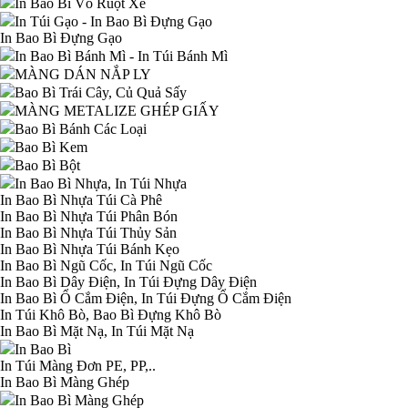
In Bao Bì Vỏ Ruột Xe
In Túi Gạo - In Bao Bì Đựng Gạo
In Bao Bì Đựng Gạo
In Bao Bì Bánh Mì - In Túi Bánh Mì
MÀNG DÁN NẮP LY
Bao Bì Trái Cây, Củ Quả Sấy
MÀNG METALIZE GHÉP GIẤY
Bao Bì Bánh Các Loại
Bao Bì Kem
Bao Bì Bột
In Bao Bì Nhựa, In Túi Nhựa
In Bao Bì Nhựa Túi Cà Phê
In Bao Bì Nhựa Túi Phân Bón
In Bao Bì Nhựa Túi Thủy Sản
In Bao Bì Nhựa Túi Bánh Kẹo
In Bao Bì Ngũ Cốc, In Túi Ngũ Cốc
In Bao Bì Dây Điện, In Túi Đựng Dây Điện
In Bao Bì Ổ Cắm Điện, In Túi Đựng Ổ Cắm Điện
In Túi Khô Bò, Bao Bì Đựng Khô Bò
In Bao Bì Mặt Nạ, In Túi Mặt Nạ
In Bao Bì
In Túi Màng Đơn PE, PP,..
In Bao Bì Màng Ghép
In Bao Bì Màng Ghép