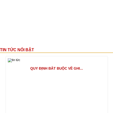
TIN TỨC NỔI BẬT
QUY ĐỊNH BẮT BUỘC VỀ GHI...