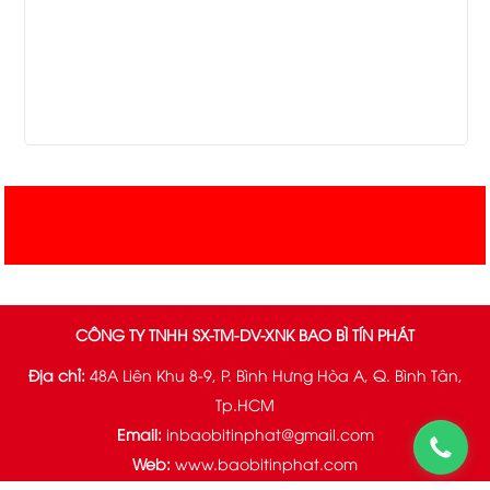
CÔNG TY TNHH SX-TM-DV-XNK BAO BÌ TÍN PHÁT
Địa chỉ:
48A Liên Khu 8-9, P. Bình Hưng Hòa A, Q. Bình Tân,
Tp.HCM
Email:
inbaobitinphat@gmail.com
Web:
www.baobitinphat.com