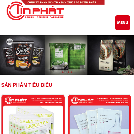
0941 499 994
SẢN PHẨM TIÊU BIỂU