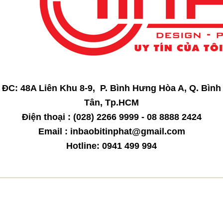
ĐC:
48A Liên Khu 8-9, P. Bình Hưng Hòa A, Q. Bình
Tân, Tp.HCM
Điện thoại :
(028) 2266 9999 - 08 8888 2424
Email : inbaobitinphat@gmail.com
Hotline: 0941 499 994